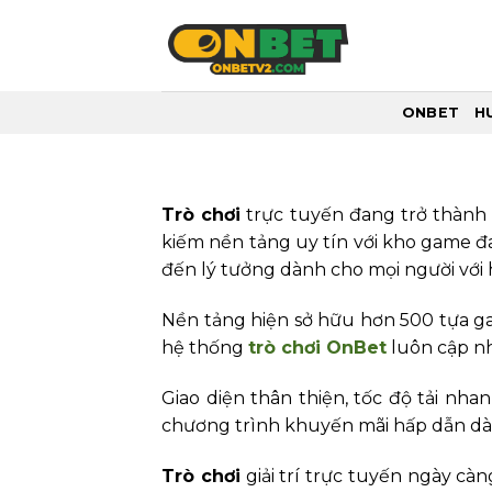
Skip
to
content
ONBET
H
Trò chơi
trực tuyến đang trở thành 
kiếm nền tảng uy tín với kho game đ
đến lý tưởng dành cho mọi người với
Nền tảng hiện sở hữu hơn 500 tựa ga
hệ thống
trò chơi
OnBet
luôn cập nh
Giao diện thân thiện, tốc độ tải nha
chương trình khuyến mãi hấp dẫn dành
Trò chơi
giải trí trực tuyến ngày cà