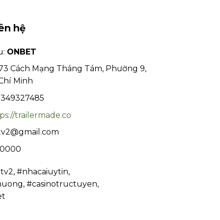
iên hệ
u:
ONBET
6/73 Cách Mạng Tháng Tám, Phường 9,
Chí Minh
 0349327485
ps://trailermade.co
tv2@gmail.com
00000
v2, #nhacaiuytin,
uong, #casinotructuyen,
et