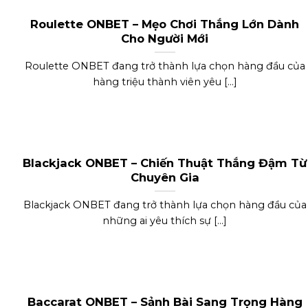
Roulette ONBET – Mẹo Chơi Thắng Lớn Dành
Cho Người Mới
Roulette ONBET đang trở thành lựa chọn hàng đầu của
hàng triệu thành viên yêu [...]
Blackjack ONBET – Chiến Thuật Thắng Đậm Từ
Chuyên Gia
Blackjack ONBET đang trở thành lựa chọn hàng đầu của
những ai yêu thích sự [...]
Baccarat ONBET – Sảnh Bài Sang Trọng Hàng