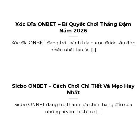
Xóc Đĩa ONBET – Bí Quyết Chơi Thắng Đậm
Năm 2026
Xóc đĩa ONBET đang trở thành tựa game được săn đón
nhiều nhất tại các [...]
Sicbo ONBET – Cách Chơi Chi Tiết Và Mẹo Hay
Nhất
Sicbo ONBET đang trở thành lựa chọn hàng đầu của
những ai yêu thích trò [...]