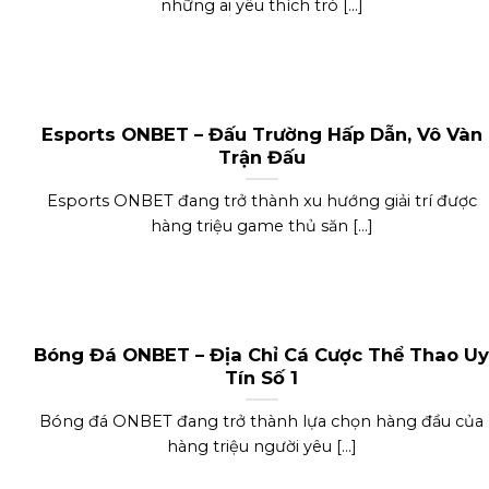
những ai yêu thích trò [...]
Esports ONBET – Đấu Trường Hấp Dẫn, Vô Vàn
Trận Đấu
Esports ONBET đang trở thành xu hướng giải trí được
hàng triệu game thủ săn [...]
Bóng Đá ONBET – Địa Chỉ Cá Cược Thể Thao U
Tín Số 1
Bóng đá ONBET đang trở thành lựa chọn hàng đầu của
hàng triệu người yêu [...]